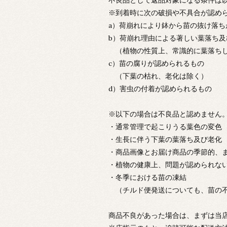
不良品として返品対象になる条件は
※到着時に次の破損や不具合が認め
a）荷崩れにより鉢から苗の抜け落ち
b）荷崩れ理由による著しい葉落ち
（植物の性質上、常識的に葉落ちし
c）苗の腐りが認められるもの
（下葉の枯れ、老化は除く）
d）害虫の付着が認められるもの
※以下の場合は不良品と認めません
・通常管理で起こりうる葉色の変色
・生長に伴う下葉の葉落ち及び老化
・商品画像とお届け商品の季節的、
・植物の健康上、問題が認められな
・冬季における苗の凍結
（チルド便発送についても、苗の不
商品不良があった場合は、まずは当