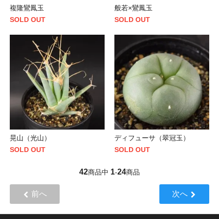
複隆鸞鳳玉
般若×鸞鳳玉
SOLD OUT
SOLD OUT
晃山（光山）
ディフューサ（翠冠玉）
SOLD OUT
SOLD OUT
42
1
24
商品中
-
商品
前へ
次へ