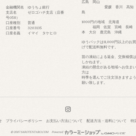
広島 岡山
愛媛 香川 高知 
金融機関名 ゆうちょ銀行
島
支店名 ゼロゴハチ支店（店番
号058）
1000円の地域 北海道
口座種別 普通
福岡 佐賀 宮崎 長崎 
口座番号 3203135
本 大分 鹿児島 沖縄
口座名義 イマイ タケヒロ
ゆうパックは11,000円以上のお
げで配送料無料です。
苗の凍結による返金、交換補償
しかねます。
凍結の懸念がある地域へお住ま
方は
時季を選んでご注文頂きますよ
願い致します。
せ
プライバシーポリシー
お支払い方法について
配送方法・送料について
特
© 2007 SABOTENTARO.COM
Powered