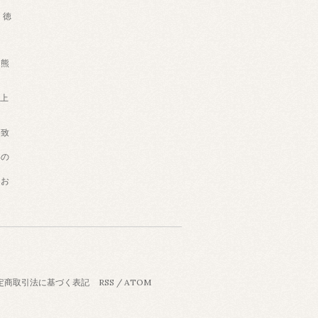
徳
熊
買上
は致
いの
うお
定商取引法に基づく表記
RSS
/
ATOM