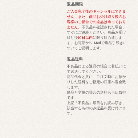
返品期限
ご入金完了後のキャンセルはできま
せん。また、商品お受け取り後のお
客様のご都合での返品は承っており
ません。
不良品を確認された場合、
すぐにご連絡ください。商品お受け
取り後
10日以内
に限り対応致しま
す。お電話かE-Mailで返品手続きに
ついてご説明します。
返品送料
不良品による返品の場合は着払いに
て返送してください。
商品代金と共に、ご注文時にお預か
りした送料をご指定の口座へ返金致
します。
良品と交換の場合の送料も当店負担
です。
上記「不良品」項目をお読み頂き、
該当するもののみ返品を受け付けま
す。