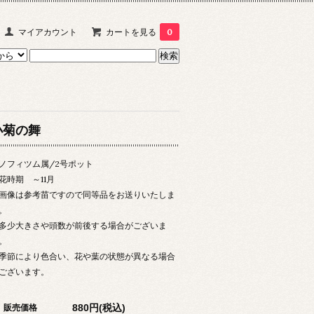
マイアカウント
カートを見る
0
小菊の舞
ノフィツム属/2号ポット
花時期 ～11月
画像は参考苗ですので同等品をお送りいたしま
。
多少大きさや頭数が前後する場合がございま
。
季節により色合い、花や葉の状態が異なる場合
ございます。
880円(税込)
販売価格