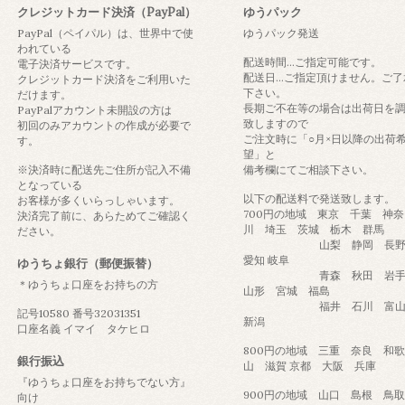
クレジットカード決済（PayPal）
ゆうパック
PayPal（ペイパル）は、世界中で使
ゆうパック発送
われている
配送時間...ご指定可能です。
電子決済サービスです。
配送日...ご指定頂けません。ご了
クレジットカード決済をご利用いた
下さい。
だけます。
長期ご不在等の場合は出荷日を
PayPalアカウント未開設の方は
致しますので
初回のみアカウントの作成が必要で
ご注文時に「○月×日以降の出荷
す。
望」と
※決済時に配送先ご住所が記入不備
備考欄にてご相談下さい。
となっている
以下の配送料で発送致します。
お客様が多くいらっしゃいます。
700円の地域 東京 千葉 神奈
決済完了前に、あらためてご確認く
川 埼玉 茨城 栃木 群馬
ださい。
山梨 静岡 長
愛知 岐阜
ゆうちょ銀行（郵便振替）
青森 秋田 岩
＊ゆうちょ口座をお持ちの方
山形 宮城 福島
福井 石川 富
記号10580 番号32031351
新潟
口座名義 イマイ タケヒロ
800円の地域 三重 奈良 和歌
銀行振込
山 滋賀 京都 大阪 兵庫
『ゆうちょ口座をお持ちでない方』
900円の地域 山口 島根 
向け