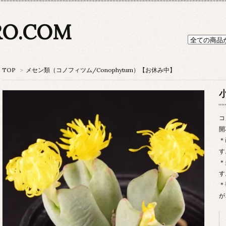
RO.COM
TOP
>
メセン類（コノフィツム/Conophytum）【お休み中】
コ
開
＊
す
＊
す
＊
が