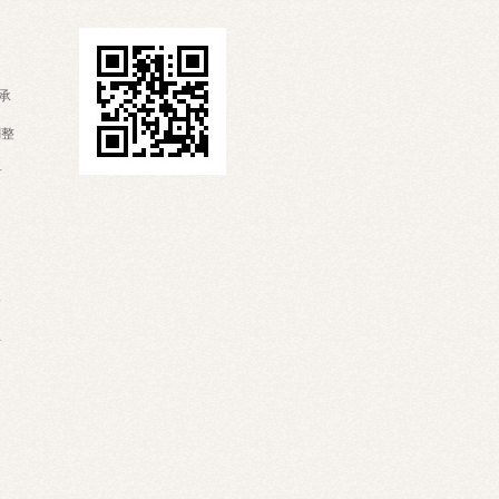
承
調整
希
野
手
山
鳥取