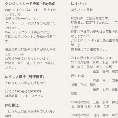
クレジットカード決済（PayPal）
ゆうパック
PayPal（ペイパル）は、世界中で使
ゆうパック発送
われている
配送時間...ご指定可能です。
電子決済サービスです。
配送日...ご指定頂けません。ご了
クレジットカード決済をご利用いた
下さい。
だけます。
長期ご不在等の場合は出荷日を
PayPalアカウント未開設の方は
致しますので
初回のみアカウントの作成が必要で
ご注文時に「○月×日以降の出荷
す。
望」と
※決済時に配送先ご住所が記入不備
備考欄にてご相談下さい。
となっている
以下の配送料で発送致します。
お客様が多くいらっしゃいます。
700円の地域 東京 千葉 神奈
決済完了前に、あらためてご確認く
川 埼玉 茨城 栃木 群馬
ださい。
山梨 静岡 長
愛知 岐阜
ゆうちょ銀行（郵便振替）
青森 秋田 岩
＊ゆうちょ口座をお持ちの方
山形 宮城 福島
福井 石川 富
記号10580 番号32031351
新潟
口座名義 イマイ タケヒロ
800円の地域 三重 奈良 和歌
銀行振込
山 滋賀 京都 大阪 兵庫
『ゆうちょ口座をお持ちでない方』
900円の地域 山口 島根 
向け