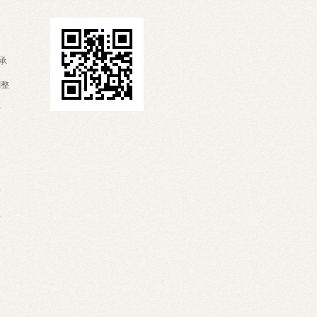
承
調整
希
野
手
山
鳥取