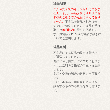
返品期限
ご入金完了後のキャンセルはできま
せん。また、商品お受け取り後のお
客様のご都合での返品は承っており
ません。
不良品を確認された場合、
すぐにご連絡ください。商品お受け
取り後
10日以内
に限り対応致しま
す。お電話かE-Mailで返品手続きに
ついてご説明します。
返品送料
不良品による返品の場合は着払いに
て返送してください。
商品代金と共に、ご注文時にお預か
りした送料をご指定の口座へ返金致
します。
良品と交換の場合の送料も当店負担
です。
上記「不良品」項目をお読み頂き、
該当するもののみ返品を受け付けま
す。