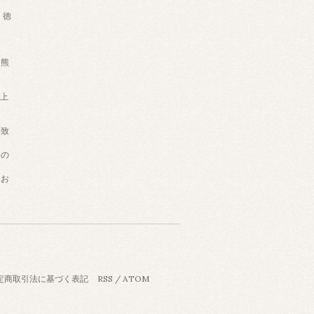
徳
熊
買上
は致
いの
うお
定商取引法に基づく表記
RSS
/
ATOM