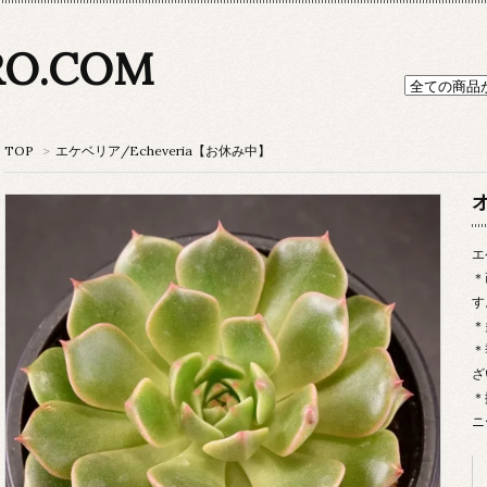
RO.COM
TOP
>
エケベリア/Echeveria【お休み中】
エ
＊
す
＊
＊
ざ
＊
ニ