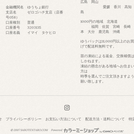
広島 岡山
愛媛 香川 高知 
金融機関名 ゆうちょ銀行
島
支店名 ゼロゴハチ支店（店番
号058）
1000円の地域 北海道
口座種別 普通
福岡 佐賀 宮崎 長崎 
口座番号 3203135
本 大分 鹿児島 沖縄
口座名義 イマイ タケヒロ
ゆうパックは11,000円以上のお
げで配送料無料です。
苗の凍結による返金、交換補償
しかねます。
凍結の懸念がある地域へお住ま
方は
時季を選んでご注文頂きますよ
願い致します。
せ
プライバシーポリシー
お支払い方法について
配送方法・送料について
特
© 2007 SABOTENTARO.COM
Powered