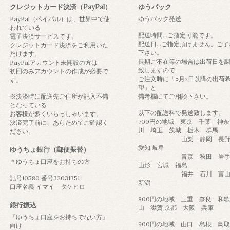
クレジットカード決済（PayPal）
ゆうパック
PayPal（ペイパル）は、世界中で使
ゆうパック発送
われている
配送時間...ご指定可能です。
電子決済サービスです。
配送日...ご指定頂けません。ご了
クレジットカード決済をご利用いた
下さい。
だけます。
長期ご不在等の場合は出荷日を
PayPalアカウント未開設の方は
致しますので
初回のみアカウントの作成が必要で
ご注文時に「○月×日以降の出荷
す。
望」と
※決済時に配送先ご住所が記入不備
備考欄にてご相談下さい。
となっている
以下の配送料で発送致します。
お客様が多くいらっしゃいます。
700円の地域 東京 千葉 神奈
決済完了前に、あらためてご確認く
川 埼玉 茨城 栃木 群馬
ださい。
山梨 静岡 長
愛知 岐阜
ゆうちょ銀行（郵便振替）
青森 秋田 岩
＊ゆうちょ口座をお持ちの方
山形 宮城 福島
福井 石川 富
記号10580 番号32031351
新潟
口座名義 イマイ タケヒロ
800円の地域 三重 奈良 和歌
銀行振込
山 滋賀 京都 大阪 兵庫
『ゆうちょ口座をお持ちでない方』
900円の地域 山口 島根 
向け