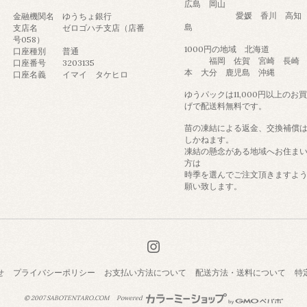
広島 岡山
愛媛 香川 高知 
金融機関名 ゆうちょ銀行
島
支店名 ゼロゴハチ支店（店番
号058）
1000円の地域 北海道
口座種別 普通
福岡 佐賀 宮崎 長崎 
口座番号 3203135
本 大分 鹿児島 沖縄
口座名義 イマイ タケヒロ
ゆうパックは11,000円以上のお
げで配送料無料です。
苗の凍結による返金、交換補償
しかねます。
凍結の懸念がある地域へお住ま
方は
時季を選んでご注文頂きますよ
願い致します。
せ
プライバシーポリシー
お支払い方法について
配送方法・送料について
特
© 2007 SABOTENTARO.COM
Powered