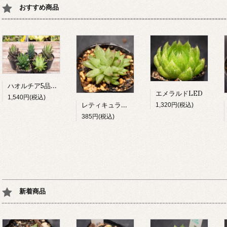
おすすめ商品
ハオルチア5品種セット（B）
エメラルドLED
1,540円(税込)
レティキュラータ v.ヒューリンギー
1,320円(税込)
385円(税込)
新着商品