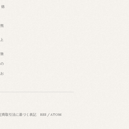
徳
熊
買上
は致
いの
うお
定商取引法に基づく表記
RSS
/
ATOM