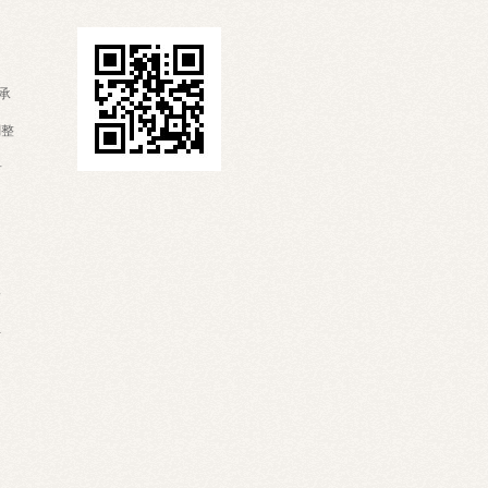
承
調整
希
野
手
山
鳥取